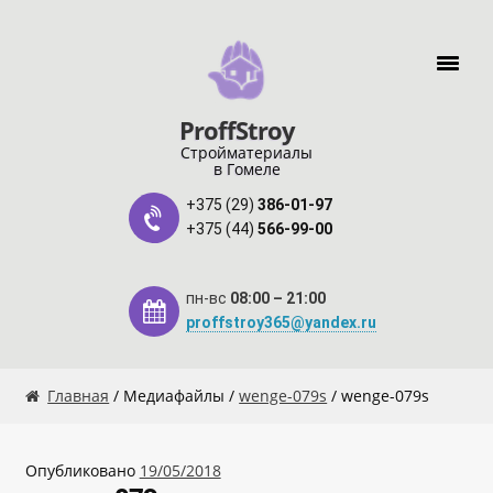
Перейти к навигации
Перейти к содержимому
ProffStroy
Стройматериалы
в Гомеле
+375 (29)
386-01-97
+375 (44)
566-99-00
пн-вс
08:00 – 21:00
proffstroy365@yandex.ru
Главная
Главная
/ Медиафайлы /
wenge-079s
/ wenge-079s
«SMART Карта»
Опубликовано
19/05/2018