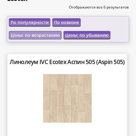
«Карта FUN»
Отображаются все 6 результатов
«Карта МАГНИТ»
По популярности
По новизне
Цены: по возрастанию
Цены: по убыванию
«Карта Покупок»
«Карта Халва»
Линолеум IVC Ecotex Аспин 505 (Aspin 505)
Доставка
Каталог
Контакты
Оплата
Рассрочка