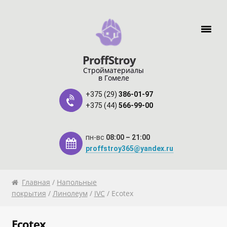
Перейти к навигации
Перейти к содержимому
ProffStroy
Стройматериалы
в Гомеле
+375 (29)
386-01-97
+375 (44)
566-99-00
пн-вс
08:00 – 21:00
proffstroy365@yandex.ru
Главная
Главная
/
Напольные
покрытия
/
Линолеум
/
IVC
/ Ecotex
«SMART Карта»
Ecotex