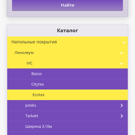
Найти
Каталог
Напольные покрытия
Линолеум
IVC
Basso
Citytex
Ecotex
Juteks
Tarkett
Ширина 3,10м