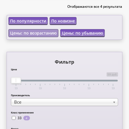
Отображаются все 4 результата
Отображаются все 4 результата
По популярности
По новизне
Цены: по возрастанию
Цены: по убыванию
Фильтр
Цена
59 руб.
59
59
59
59
59
Производитель
Все
Класс применения
33
4
Фаска