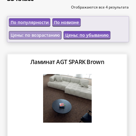
«Карта FUN»
Отображаются все 4 результата
«Карта МАГНИТ»
По популярности
По новизне
Цены: по возрастанию
Цены: по убыванию
«Карта Покупок»
«Карта Халва»
Ламинат AGT SPARK Brown
Доставка
Каталог
Контакты
Оплата
Рассрочка