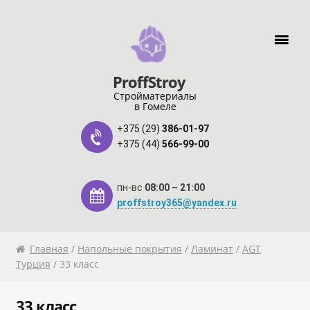
Перейти к навигации
Перейти к содержимому
ProffStroy
Стройматериалы
в Гомеле
+375 (29)
386-01-97
+375 (44)
566-99-00
пн-вс
08:00 – 21:00
proffstroy365@yandex.ru
Главная
Главная
/
Напольные покрытия
/
Ламинат
/
AGT
Турция
/ 33 класс
«SMART Карта»
33 класс