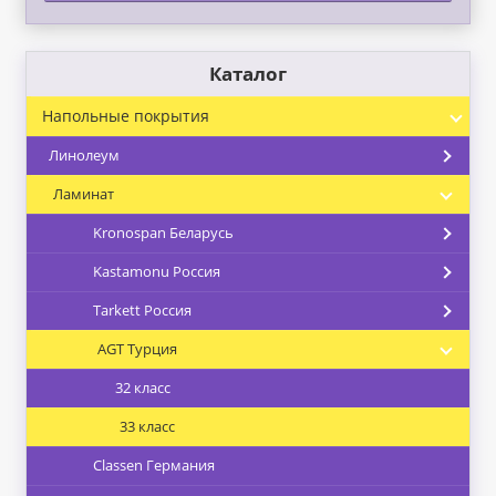
Каталог
Напольные покрытия
Линолеум
Ламинат
Kronospan Беларусь
Kastamonu Россия
Tarkett Россия
AGT Турция
32 класс
33 класс
Classen Германия