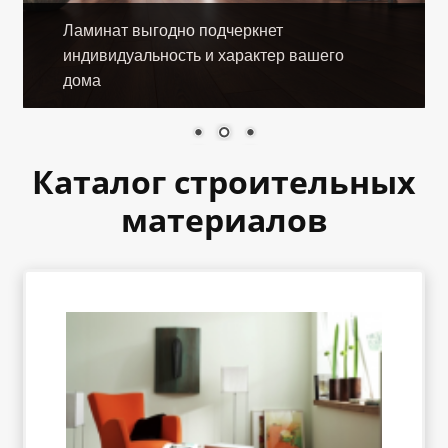
«Карта FUN»
Ламинат выгодно подчеркнет
индивидуальность и характер вашего
«Карта МАГНИТ»
дома
«Карта Покупок»
Каталог строительных
«Карта Халва»
материалов
Доставка
Каталог
Контакты
Оплата
Рассрочка