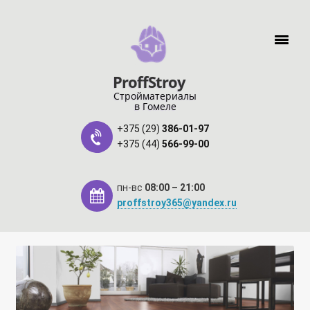
Перейти к навигации
Перейти к содержимому
ProffStroy
Стройматериалы
в Гомеле
+375 (29)
386-01-97
+375 (44)
566-99-00
пн-вс
08:00 – 21:00
proffstroy365@yandex.ru
Главная
«SMART Карта»