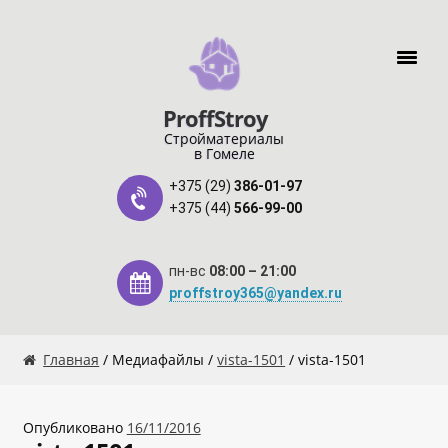
Перейти к навигации
Перейти к содержимому
ProffStroy
Стройматериалы
в Гомеле
+375 (29)
386-01-97
+375 (44)
566-99-00
пн-вс
08:00 – 21:00
proffstroy365@yandex.ru
Главная
Главная
/ Медиафайлы /
vista-1501
/ vista-1501
«SMART Карта»
Опубликовано
16/11/2016