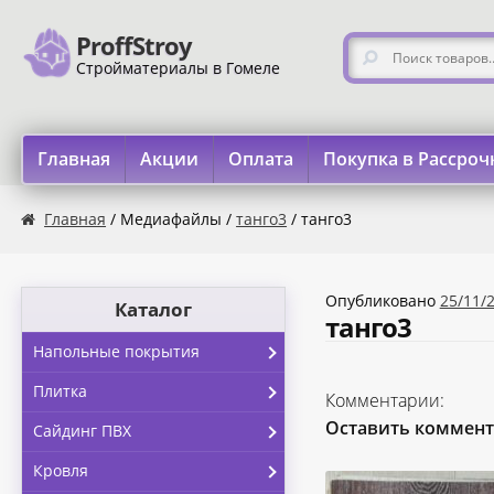
ProffStroy
Перейти к навигации
Перейти к содержимому
Искать:
Стройматериалы в Гомеле
Главная
Акции
Оплата
Покупка в Рассроч
Главная
«SMART Карта»
«Карта FUN»
«Карта МАГНИТ
Главная
/ Медиафайлы /
танго3
/ танго3
Опубликовано
25/11/
Каталог
танго3
Напольные покрытия
Плитка
Комментарии:
Оставить коммен
Сайдинг ПВХ
Кровля