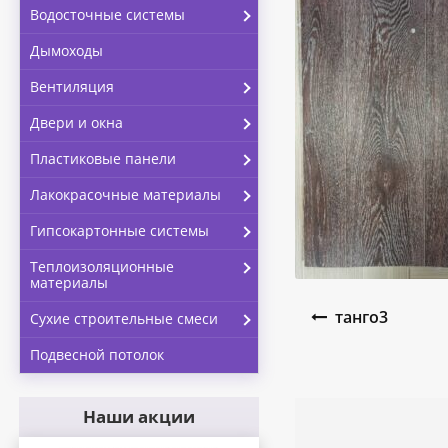
Водосточные системы
Дымоходы
Вентиляция
Двери и окна
Пластиковые панели
Лакокрасочные материалы
Гипсокартонные системы
Теплоизоляционные
материалы
Навигация по запи
танго3
Сухие строительные смеси
Подвесной потолок
Наши акции