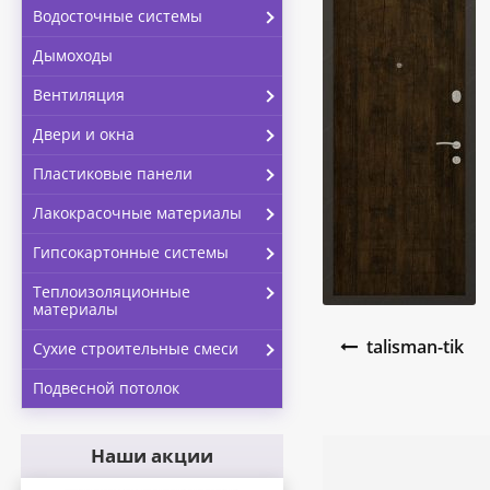
Водосточные системы
Дымоходы
Вентиляция
Двери и окна
Пластиковые панели
Лакокрасочные материалы
Гипсокартонные системы
Теплоизоляционные
материалы
Навигация по запи
talisman-tik
Сухие строительные смеси
Подвесной потолок
Наши акции