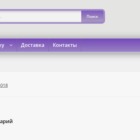
ку
Доставка
Контакты
»
«Карта Покупок»
«Карта Халва»
Доставка
Каталог
Кон
2018
тарий