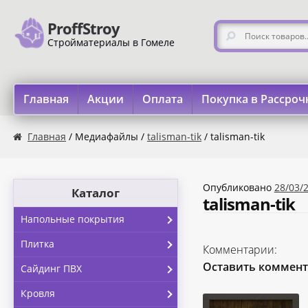
ProffStroy
Перейти к навигации
Перейти к содержимому
Искать:
Стройматериалы в Гомеле
Главная
Акции
Оплата
Покупка в Рассроч
Главная
«SMART Карта»
«Карта FUN»
«Карта МАГНИТ
Главная
/ Медиафайлы /
talisman-tik
/ talisman-tik
Опубликовано
28/03/
Каталог
talisman-tik
Напольные покрытия
Плитка
Комментарии:
Оставить коммен
Сайдинг ПВХ
Кровля