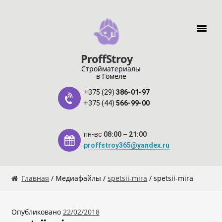
Перейти к навигации
Перейти к содержимому
ProffStroy
Стройматериалы
в Гомеле
+375 (29)
386-01-97
+375 (44)
566-99-00
пн-вс
08:00 – 21:00
proffstroy365@yandex.ru
Главная
Главная
/ Медиафайлы /
spetsii-mira
/ spetsii-mira
«SMART Карта»
Опубликовано
22/02/2018