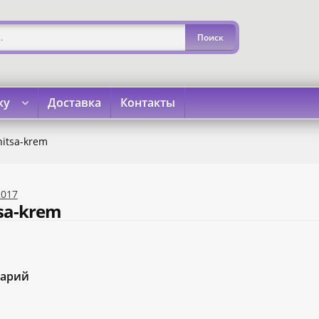
ку
Доставка
Контакты
»
«Карта Покупок»
«Карта Халва»
Доставка
Каталог
Кон
nitsa-krem
2017
tsa-krem
тарий