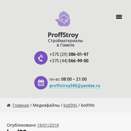
Перейти к навигации
Перейти к содержимому
ProffStroy
Стройматериалы
в Гомеле
+375 (29)
386-01-97
+375 (44)
566-99-00
пн-вс
08:00 – 21:00
proffstroy365@yandex.ru
Главная
Главная
/ Медиафайлы /
kod99s
/ kod99s
«SMART Карта»
Опубликовано
18/01/2018