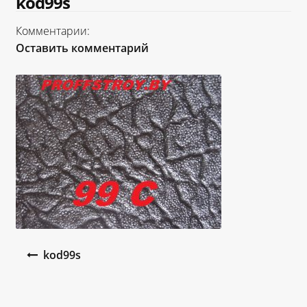
kod99s
«Карта FUN»
Комментарии:
Оставить комментарий
«Карта МАГНИТ»
«Карта Покупок»
«Карта Халва»
Доставка
Каталог
Контакты
Навигация по записям
kod99s
Оплата
Рассрочка