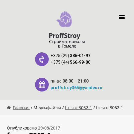
Перейти к навигации
Перейти к содержимому
ProffStroy
Стройматериалы
в Гомеле
+375 (29)
386-01-97
+375 (44)
566-99-00
пн-вс
08:00 – 21:00
proffstroy365@yandex.ru
Главная
Главная
/ Медиафайлы /
fresco-3062-1
/ fresco-3062-1
«SMART Карта»
Опубликовано
29/08/2017