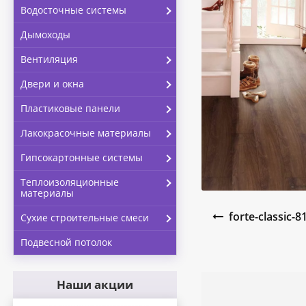
Водосточные системы
Дымоходы
Вентиляция
Двери и окна
Пластиковые панели
Лакокрасочные материалы
Гипсокартонные системы
Теплоизоляционные
материалы
Навигация по запи
forte-classic-
Сухие строительные смеси
Подвесной потолок
Наши акции