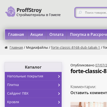
ProffStroy
Перейти к навигации
Перейти к содержимому
Искать:
Стройматериалы в Гомеле
Главная
Акции
Оплата
Покупка в Рассроч
Главная
«SMART Карта»
«Карта FUN»
«Карта МАГНИТ
Главная
/ Медиафайлы /
forte-classic-8168-dub-tabak-1
/ fo
Опубликовано
07/07/
Каталог
forte-classic
Напольные покрытия
Плитка
Комментарии:
Оставить коммен
Сайдинг ПВХ
Кровля