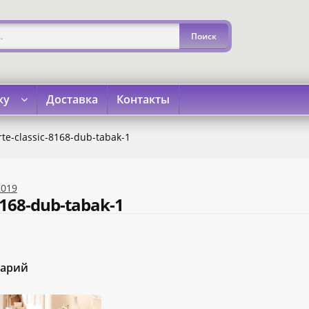
ку
Доставка
Контакты
»
«Карта Покупок»
«Карта Халва»
Доставка
Каталог
Кон
rte-classic-8168-dub-tabak-1
2019
-8168-dub-tabak-1
тарий