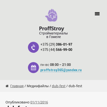
Перейти к навигации
Перейти к содержимому
ProffStroy
Стройматериалы
в Гомеле
+375 (29)
386-01-97
+375 (44)
566-99-00
пн-вс
08:00 – 21:00
proffstroy365@yandex.ru
Главная
Главная
/ Медиафайлы /
dub-fest
/ dub-fest
«SMART Карта»
Опубликовано
01/11/2016