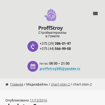
Перейти к навигации
Перейти к содержимому
ProffStroy
Стройматериалы
в Гомеле
+375 (29)
386-01-97
+375 (44)
566-99-00
пн-вс
08:00 – 21:00
proffstroy365@yandex.ru
Главная
Главная
/ Медиафайлы /
charl-ston-2
/ charl-ston-2
«SMART Карта»
Опубликовано
11/12/2016