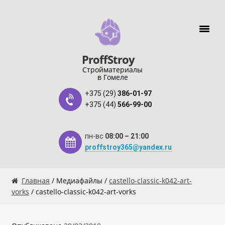
Перейти к навигации
Перейти к содержимому
ProffStroy
Стройматериалы
в Гомеле
+375 (29)
386-01-97
+375 (44)
566-99-00
пн-вс
08:00 – 21:00
proffstroy365@yandex.ru
Главная
Главная
/ Медиафайлы /
castello-classic-k042-art-
vorks
/ castello-classic-k042-art-vorks
«SMART Карта»