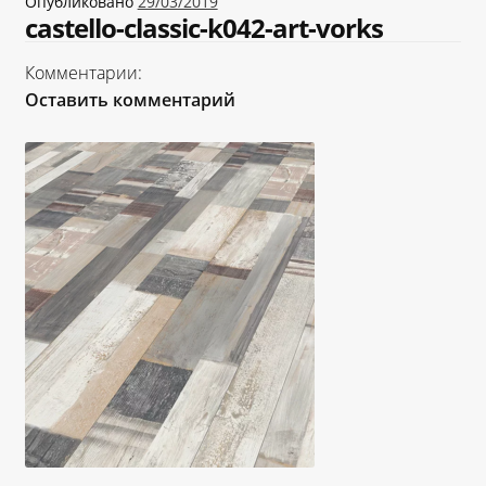
Опубликовано
29/03/2019
«Карта FUN»
castello-classic-k042-art-vorks
Комментарии:
«Карта МАГНИТ»
Оставить комментарий
«Карта Покупок»
«Карта Халва»
Доставка
Каталог
Контакты
Оплата
Рассрочка