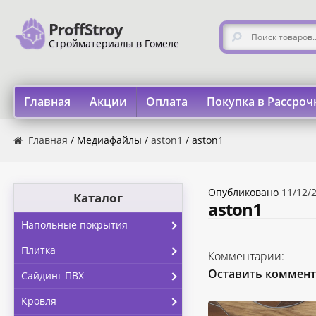
ProffStroy
Перейти к навигации
Перейти к содержимому
Искать:
Стройматериалы в Гомеле
Главная
Акции
Оплата
Покупка в Рассроч
Главная
«SMART Карта»
«Карта FUN»
«Карта МАГНИТ
Главная
/ Медиафайлы /
aston1
/ aston1
Опубликовано
11/12/
Каталог
aston1
Напольные покрытия
Плитка
Комментарии:
Оставить коммен
Сайдинг ПВХ
Кровля