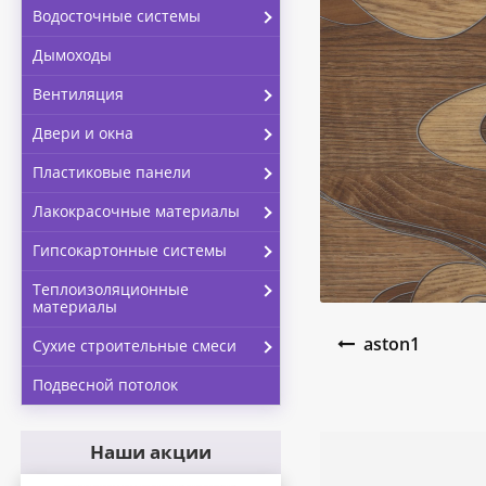
Водосточные системы
Дымоходы
Вентиляция
Двери и окна
Пластиковые панели
Лакокрасочные материалы
Гипсокартонные системы
Теплоизоляционные
материалы
Навигация по запи
aston1
Сухие строительные смеси
Подвесной потолок
Наши акции