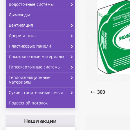
Водосточные системы
Дымоходы
Вентиляция
Двери и окна
Пластиковые панели
Лакокрасочные материалы
Гипсокартонные системы
Теплоизоляционные
материалы
Навигация по запи
300
Сухие строительные смеси
Подвесной потолок
Наши акции