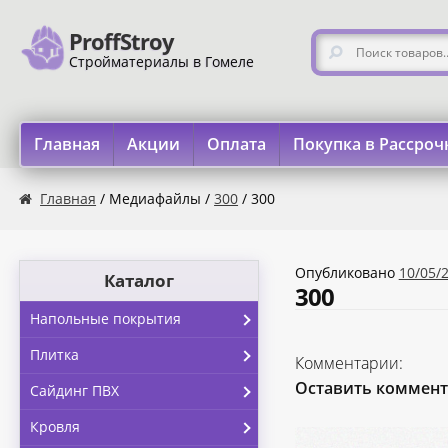
ProffStroy
Перейти к навигации
Перейти к содержимому
Искать:
Стройматериалы в Гомеле
Главная
Акции
Оплата
Покупка в Рассроч
Главная
«SMART Карта»
«Карта FUN»
«Карта МАГНИТ
Главная
/ Медиафайлы /
300
/ 300
Опубликовано
10/05/
Каталог
300
Напольные покрытия
Плитка
Комментарии:
Оставить коммен
Сайдинг ПВХ
Кровля