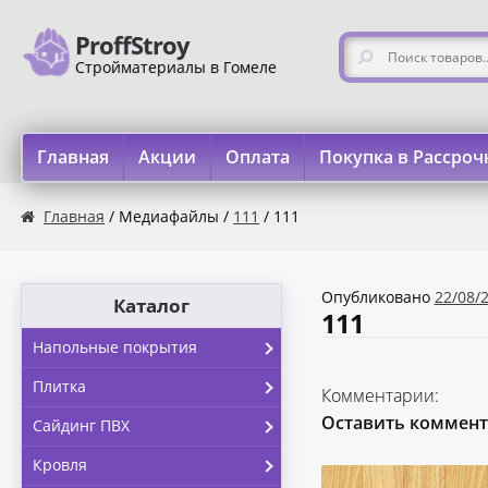
ProffStroy
Перейти к навигации
Перейти к содержимому
Искать:
Стройматериалы в Гомеле
Главная
Акции
Оплата
Покупка в Рассроч
Главная
«SMART Карта»
«Карта FUN»
«Карта МАГНИТ
Главная
/ Медиафайлы /
111
/ 111
Опубликовано
22/08/
Каталог
111
Напольные покрытия
Плитка
Комментарии:
Оставить коммен
Сайдинг ПВХ
Кровля