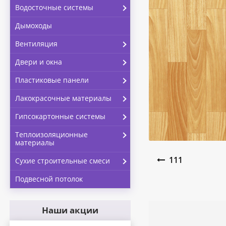
Водосточные системы
Дымоходы
Вентиляция
Двери и окна
Пластиковые панели
Лакокрасочные материалы
Гипсокартонные системы
Теплоизоляционные
материалы
Навигация по запи
111
Сухие строительные смеси
Подвесной потолок
Наши акции