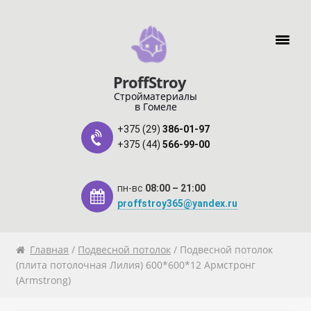
Перейти к навигации
Перейти к содержимому
ProffStroy
Стройматериалы
в Гомеле
+375 (29)
386-01-97
+375 (44)
566-99-00
пн-вс
08:00 – 21:00
proffstroy365@yandex.ru
Главная
Главная
/
Подвесной потолок
/ Подвесной потолок
(плита потолочная Лилия) 600*600*12 Армстронг
(Armstrong)
«SMART Карта»