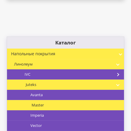
Каталог
Напольные покрытия
Линолеум
IVC
Juteks
Avanta
Master
Imperia
Vector