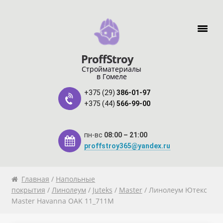
Перейти к навигации
Перейти к содержимому
ProffStroy
Стройматериалы
в Гомеле
+375 (29)
386-01-97
+375 (44)
566-99-00
пн-вс
08:00 – 21:00
proffstroy365@yandex.ru
Главная
Главная
/
Напольные
покрытия
/
Линолеум
/
Juteks
/
Master
/ Линолеум Ютекс
Master Havanna OAK 11_711M
«SMART Карта»