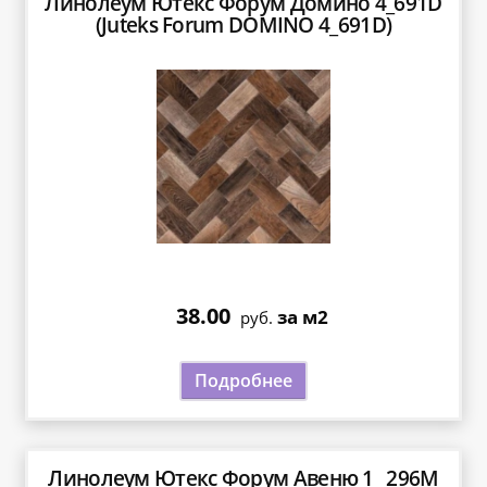
Линолеум Ютекс Форум Домино 4_691D
(Juteks Forum DOMINO 4_691D)
38.00
за м2
руб.
Подробнее
Линолеум Ютекс Форум Авеню 1_ 296М