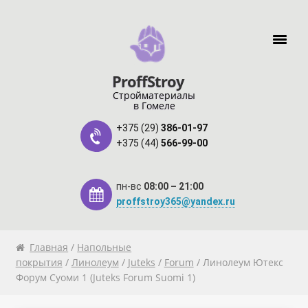
Перейти к навигации
Перейти к содержимому
ProffStroy
Стройматериалы
в Гомеле
+375 (29)
386-01-97
+375 (44)
566-99-00
пн-вс
08:00 – 21:00
proffstroy365@yandex.ru
Главная
Главная
/
Напольные
покрытия
/
Линолеум
/
Juteks
/
Forum
/ Линолеум Ютекс
Форум Суоми 1 (Juteks Forum Suomi 1)
«SMART Карта»