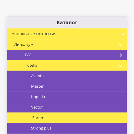
Каталог
Напольные покрытия
Линолеум
IVC
Juteks
Avanta
Master
Imperia
Vector
Forum
Strong plus