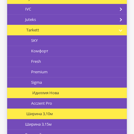
IVC
Juteks
Tarkett
SKY
Комфорт
Fresh
Premium
Sigma
Идиллия Нова
Acczent Pro
Ширина 3,10м
Ширина 3,15м