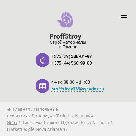
Перейти к навигации
Перейти к содержимому
ProffStroy
Стройматериалы
в Гомеле
+375 (29)
386-01-97
+375 (44)
566-99-00
пн-вс
08:00 – 21:00
proffstroy365@yandex.ru
Главная
Главная
/
Напольные
покрытия
/
Линолеум
/
Tarkett
/
Идиллия
Нова
/ Линолеум Таркетт Идиллия Нова Атланта 1
«SMART Карта»
(Tarkett Idylle Nova Atlanta 1)