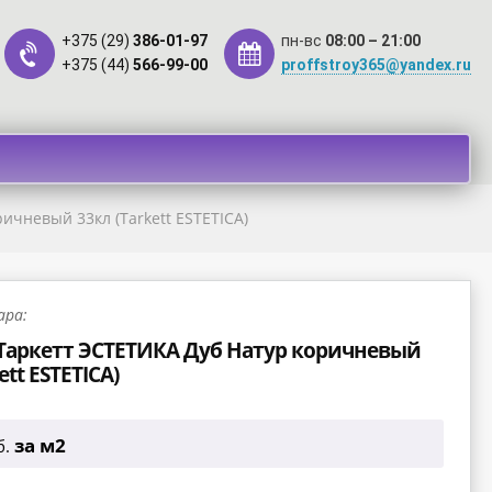
+375 (29)
386-01-97
пн-вс
08:00 – 21:00
+375 (44)
566-99-00
proffstroy365@yandex.ru
такты
Оплата
Рассрочка
ичневый 33кл (Tarkett ESTETICA)
ара:
Таркетт ЭСТЕТИКА Дуб Натур коричневый
ett ESTETICA)
за м2
б.