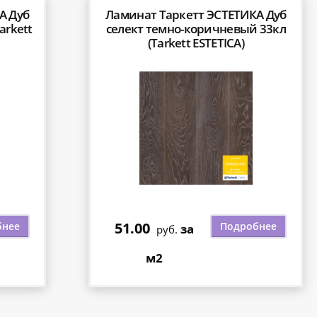
А Дуб
Ламинат Таркетт ЭСТЕТИКА Дуб
arkett
селект темно-коричневый 33кл
(Tarkett ESTETICA)
51.00
бнее
Подробнее
за
руб.
м2