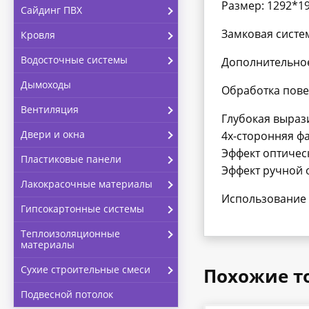
Размер: 1292*1
Сайдинг ПВХ
Замковая систем
Кровля
Водосточные системы
Дополнительное
Дымоходы
Обработка пове
Вентиляция
Глубокая вырази
Двери и окна
4х-сторонняя ф
Эффект оптичес
Пластиковые панели
Эффект ручной 
Лакокрасочные материалы
Использование 
Гипсокартонные системы
Теплоизоляционные
материалы
Сухие строительные смеси
Похожие т
Подвесной потолок