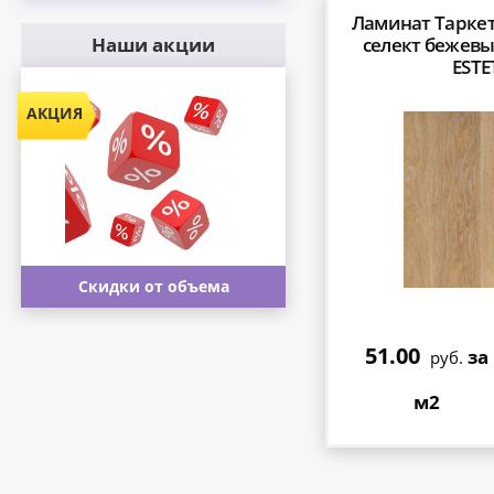
Ламинат Таркет
Наши акции
селект бежевый
ESTE
Скидки от объема
51.00
за
руб.
м2