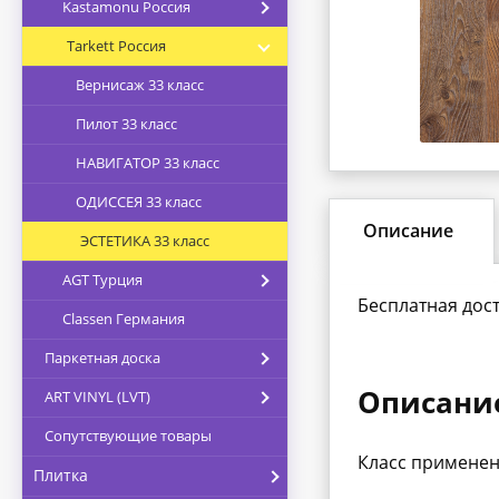
Kastamonu Россия
Tarkett Россия
Вернисаж 33 класс
Пилот 33 класс
НАВИГАТОР 33 класс
ОДИССЕЯ 33 класс
Описание
ЭСТЕТИКА 33 класс
AGT Турция
Бесплатная дост
Classen Германия
Паркетная доска
Описани
ART VINYL (LVT)
Сопутствующие товары
Класс применен
Плитка