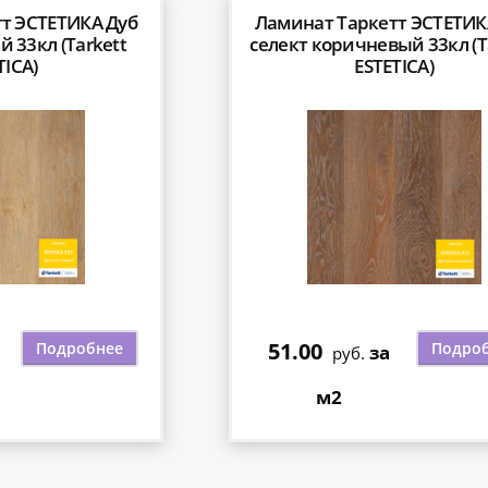
т ЭСТЕТИКА Дуб
Ламинат Таркетт ЭСТЕТИК
 33кл (Tarkett
селект коричневый 33кл (T
TICA)
ESTETICA)
51.00
Подробнее
Подро
за
руб.
м2