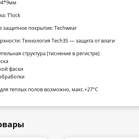
94*9мм
а: T’lock
 защитное покрытие: Techwear
рхности: Технология Tech3S — защита от влаги
тельная структура (тиснение в регистре)
аска
кой фаски
обработки
для теплых полов возможно, макс.+27°С
овары