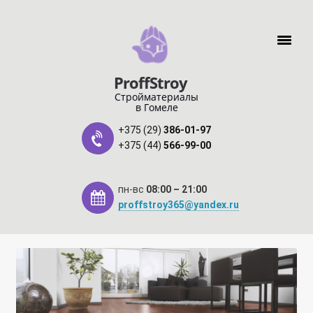
Перейти к навигации
Перейти к содержимому
ProffStroy
Стройматериалы
в Гомеле
+375 (29)
386-01-97
+375 (44)
566-99-00
пн-вс
08:00 – 21:00
proffstroy365@yandex.ru
Главная
«SMART Карта»