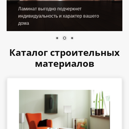
«Карта FUN»
Ламинат выгодно подчеркнет
индивидуальность и характер вашего
«Карта МАГНИТ»
дома
«Карта Покупок»
Каталог строительных
«Карта Халва»
материалов
Доставка
Каталог
Контакты
Оплата
Рассрочка