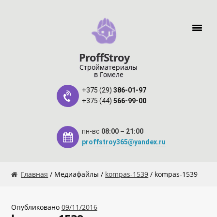
Перейти к навигации
Перейти к содержимому
ProffStroy
Стройматериалы
в Гомеле
+375 (29)
386-01-97
+375 (44)
566-99-00
пн-вс
08:00 – 21:00
proffstroy365@yandex.ru
Главная
Главная
/ Медиафайлы /
kompas-1539
/ kompas-1539
«SMART Карта»
Опубликовано
09/11/2016