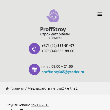
Перейти к навигации
Перейти к содержимому
ProffStroy
Стройматериалы
в Гомеле
+375 (29)
386-01-97
+375 (44)
566-99-00
пн-вс
08:00 – 21:00
proffstroy365@yandex.ru
Главная
Главная
/ Медиафайлы /
e-tna2
/ e-tna2
«SMART Карта»
Опубликовано
19/12/2016