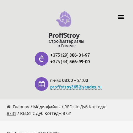
Перейти к навигации
Перейти к содержимому
ProffStroy
Стройматериалы
в Гомеле
+375 (29)
386-01-97
+375 (44)
566-99-00
пн-вс
08:00 – 21:00
proffstroy365@yandex.ru
Главная
Главная
/ Медиафайлы /
REDclic Дуб Коттедж
8731
/ REDclic Дуб Коттедж 8731
«SMART Карта»