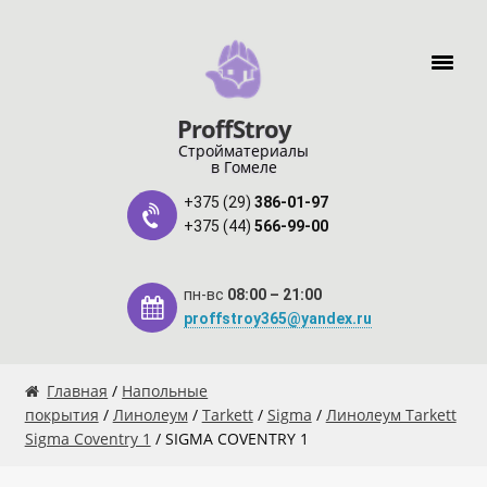
Перейти к навигации
Перейти к содержимому
ProffStroy
Стройматериалы
в Гомеле
+375 (29)
386-01-97
+375 (44)
566-99-00
пн-вс
08:00 – 21:00
proffstroy365@yandex.ru
Главная
Главная
/
Напольные
покрытия
/
Линолеум
/
Tarkett
/
Sigma
/
Линолеум Tarkett
Sigma Coventry 1
/ SIGMA COVENTRY 1
«SMART Карта»