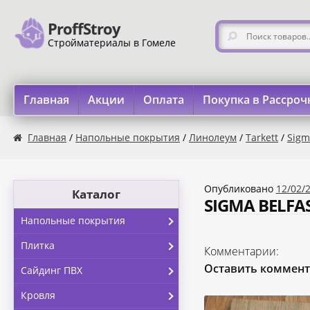
ProffStroy
Перейти к навигации
Перейти к содержимому
Искать:
Стройматериалы в Гомеле
Главная
Акции
Оплата
Покупка в Рассроч
Главная
«SMART Карта»
«Карта FUN»
«Карта МАГНИТ
Главная
/
Напольные покрытия
/
Линолеум
/
Tarkett
/
Sigm
Опубликовано
12/02/
Каталог
SIGMA BELFA
Напольные покрытия
Плитка
Комментарии:
Оставить коммен
Сайдинг ПВХ
Кровля