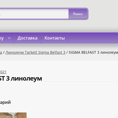
ку
Доставка
Контакты
»
«Карта Покупок»
«Карта Халва»
Доставка
Каталог
Кон
a
/
Линолеум Tarkett Sigma Belfast 3
/ SIGMA BELFAST 3 линолеу
2021
ST 3 линолеум
тарий