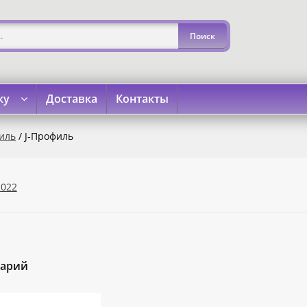
ку
Доставка
Контакты
»
«Карта Покупок»
«Карта Халва»
Доставка
Каталог
Кон
иль
/ J-Профиль
2022
тарий