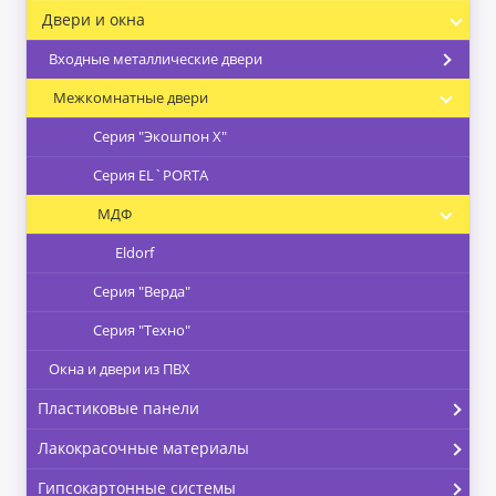
Двери и окна
Входные металлические двери
Межкомнатные двери
Серия "Экошпон Х"
Серия EL`PORTA
МДФ
Eldorf
Серия "Верда"
Серия "Техно"
Окна и двери из ПВХ
Пластиковые панели
Лакокрасочные материалы
Гипсокартонные системы