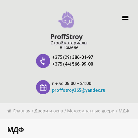
Перейти к навигации
Перейти к содержимому
ProffStroy
Стройматериалы
в Гомеле
+375 (29)
386-01-97
+375 (44)
566-99-00
пн-вс
08:00 – 21:00
proffstroy365@yandex.ru
Главная
Главная
/
Двери и окна
/
Межкомнатные двери
/ МДФ
«SMART Карта»
МДФ