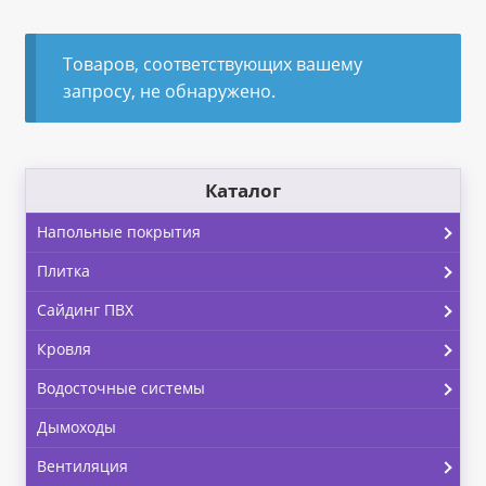
«Карта FUN»
Товаров, соответствующих вашему
«Карта МАГНИТ»
запросу, не обнаружено.
«Карта Покупок»
Каталог
«Карта Халва»
Напольные покрытия
Доставка
Плитка
Каталог
Сайдинг ПВХ
Кровля
Контакты
Водосточные системы
Оплата
Дымоходы
Вентиляция
Рассрочка