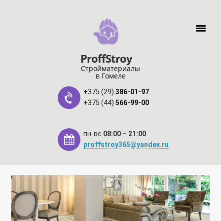
Перейти к навигации
Перейти к содержимому
ProffStroy
Стройматериалы
в Гомеле
+375 (29)
386-01-97
+375 (44)
566-99-00
пн-вс
08:00 – 21:00
proffstroy365@yandex.ru
Главная
«SMART Карта»